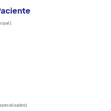
Paciente
cipal).
pecializados).