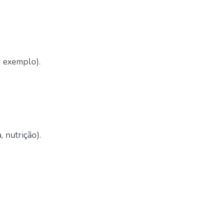
r exemplo).
 nutrição).
.