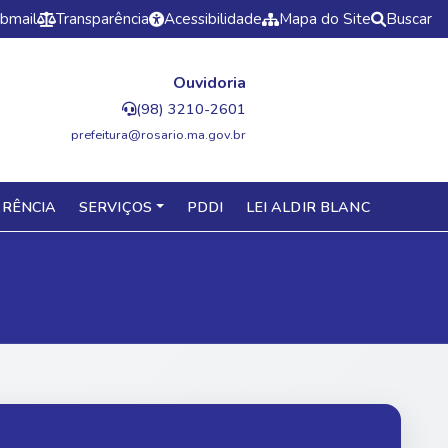
bmail
Transparência
Acessibilidade
Mapa do Site
Buscar
Ouvidoria
(98) 3210-2601
prefeitura@rosario.ma.gov.br
RÊNCIA
SERVIÇOS
PDDI
LEI ALDIR BLANC